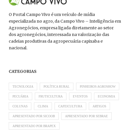
O Portal Campo Vivo é um veículo de mídia
especializada no agro, da Campo Vivo – Inteligência em
Agronegócios, empresa ligada diretamente ao setor
dos agronegócios, interessada na valorização das
cadeias produtivas da agropecuária capixaba e
nacional.
CATEGORIAS
TECNOLOGIA
POLÍTICA RURAL
PINHEIROS AGROSHOW
PECUÁRIA
FRUTICULTURA
EVENTOS
ECONOMIA
COLUNAS
CLIMA
CAFEICULTURA
ARTIGOS
APRESENTADO POR SICOOB
APRESENTADO POR SEBRAE
APRESENTADO POR BRAPEX