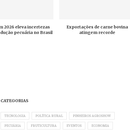
em 2026 eleva incertezas
Exportações de carne bovina
odução pecuária no Brasil
atingem recorde
CATEGORIAS
TECNOLOGIA
POLÍTICA RURAL
PINHEIROS AGROSHOW
PECUÁRIA
FRUTICULTURA
EVENTOS
ECONOMIA