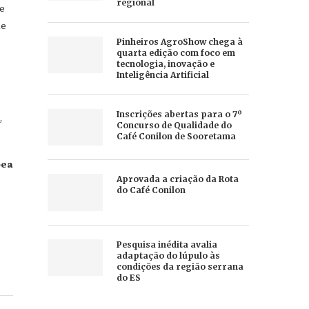
regional
e
de
Pinheiros AgroShow chega à
quarta edição com foco em
tecnologia, inovação e
Inteligência Artificial
Inscrições abertas para o 7º
,
Concurso de Qualidade do
Café Conilon de Sooretama
pea
Aprovada a criação da Rota
do Café Conilon
Pesquisa inédita avalia
adaptação do lúpulo às
condições da região serrana
do ES