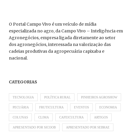
O Portal Campo Vivo é um veículo de mídia
especializada no agro, da Campo Vivo – Inteligência em
Agronegócios, empresa ligada diretamente ao setor
dos agronegócios, interessada na valorização das
cadeias produtivas da agropecuária capixaba e
nacional.
CATEGORIAS
TECNOLOGIA
POLÍTICA RURAL
PINHEIROS AGROSHOW
PECUÁRIA
FRUTICULTURA
EVENTOS
ECONOMIA
COLUNAS
CLIMA
CAFEICULTURA
ARTIGOS
APRESENTADO POR SICOOB
APRESENTADO POR SEBRAE