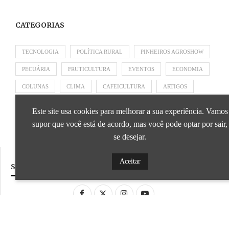
CATEGORIAS
TECNOLOGIA
POLÍTICA RURAL
PINHEIROS AGROSHOW
PECUÁRIA
FRUTICULTURA
EVENTOS
ECONOMIA
COLUNAS
CLIMA
CAFEICULTURA
ARTIGOS
APRESENTADO POR SICOOB
APRESENTADO POR SEBRAE
Este site usa cookies para melhorar a sua experiência. Vamos
APRESENTADO POR BRAPEX
supor que você está de acordo, mas você pode optar por sair,
se desejar.
Aceitar
SIGA NOSSAS REDES SOCIAIS