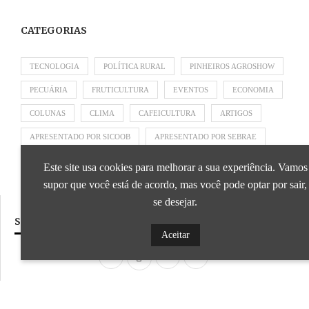
CATEGORIAS
TECNOLOGIA
POLÍTICA RURAL
PINHEIROS AGROSHOW
PECUÁRIA
FRUTICULTURA
EVENTOS
ECONOMIA
COLUNAS
CLIMA
CAFEICULTURA
ARTIGOS
APRESENTADO POR SICOOB
APRESENTADO POR SEBRAE
APRESENTADO POR BRAPEX
Este site usa cookies para melhorar a sua experiência. Vamos
supor que você está de acordo, mas você pode optar por sair,
se desejar.
SIGA NOSSAS REDES SOCIAIS
Aceitar