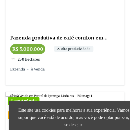
Fazenda produtiva de café conilon em
Jaguaré
R$ 5.000.000
🔥 Alta produtividade
250
hectares
Fazenda
À Venda
Novo Anúncio
Este site usa cookies para melhorar a sua experiência. Vamos
Oferta Imperdível
supor que você está de acordo, mas você pode optar por sair,
se desejar.