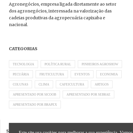
Agronegócios, empresa ligada diretamente ao setor
dos agronegócios, interessada na valorização das
cadeias produtivas da agropecuária capixaba e
nacional.
CATEGORIAS
TECNOLOGIA
POLÍTICA RURAL
PINHEIROS AGROSHOW
PECUÁRIA
FRUTICULTURA
EVENTOS
ECONOMIA
COLUNAS
CLIMA
CAFEICULTURA
ARTIGOS
APRESENTADO POR SICOOB
APRESENTADO POR SEBRAE
APRESENTADO POR BRAPEX
SIGA NOSSAS REDES SOCIAIS
Este site usa cookies para melhorar a sua experiência. Vamos