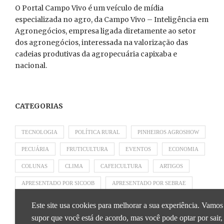
O Portal Campo Vivo é um veículo de mídia
especializada no agro, da Campo Vivo – Inteligência em
Agronegócios, empresa ligada diretamente ao setor
dos agronegócios, interessada na valorização das
cadeias produtivas da agropecuária capixaba e
nacional.
CATEGORIAS
TECNOLOGIA
POLÍTICA RURAL
PINHEIROS AGROSHOW
PECUÁRIA
FRUTICULTURA
EVENTOS
ECONOMIA
COLUNAS
CLIMA
CAFEICULTURA
ARTIGOS
APRESENTADO POR SICOOB
APRESENTADO POR SEBRAE
APRESENTADO POR BRAPEX
Este site usa cookies para melhorar a sua experiência. Vamos
supor que você está de acordo, mas você pode optar por sair,