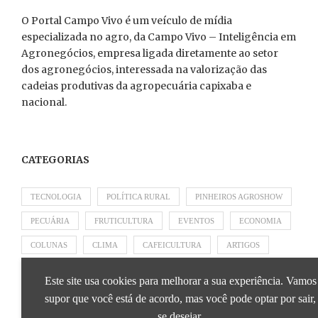
O Portal Campo Vivo é um veículo de mídia
especializada no agro, da Campo Vivo – Inteligência em
Agronegócios, empresa ligada diretamente ao setor
dos agronegócios, interessada na valorização das
cadeias produtivas da agropecuária capixaba e
nacional.
CATEGORIAS
TECNOLOGIA
POLÍTICA RURAL
PINHEIROS AGROSHOW
PECUÁRIA
FRUTICULTURA
EVENTOS
ECONOMIA
COLUNAS
CLIMA
CAFEICULTURA
ARTIGOS
APRESENTADO POR SICOOB
APRESENTADO POR SEBRAE
Este site usa cookies para melhorar a sua experiência. Vamos
APRESENTADO POR BRAPEX
supor que você está de acordo, mas você pode optar por sair,
se desejar.