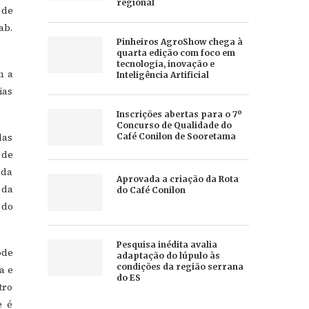
regional
 de
ab.
Pinheiros AgroShow chega à
quarta edição com foco em
tecnologia, inovação e
m a
Inteligência Artificial
ias
Inscrições abertas para o 7º
Concurso de Qualidade do
das
Café Conilon de Sooretama
 de
rda
Aprovada a criação da Rota
 da
do Café Conilon
 do
Pesquisa inédita avalia
ode
adaptação do lúpulo às
condições da região serrana
a e
do ES
tro
e é