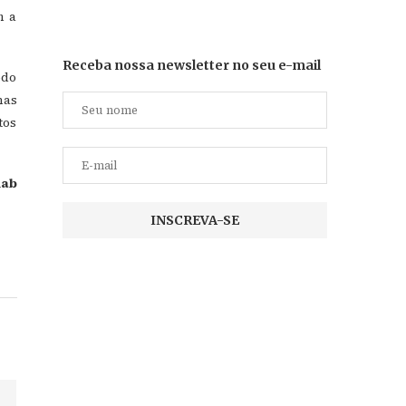
m a
Receba nossa newsletter no seu e-mail
odo
nas
tos
nab