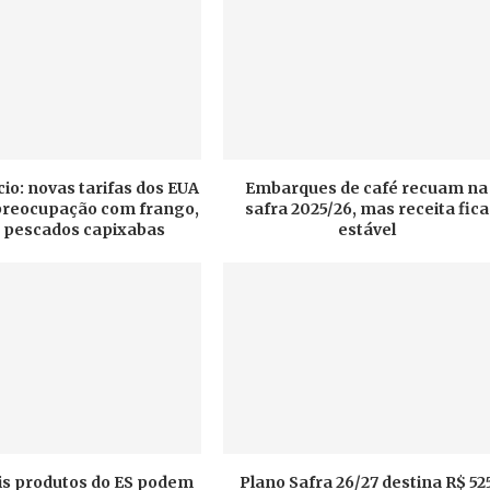
o: novas tarifas dos EUA
Embarques de café recuam na
reocupação com frango,
safra 2025/26, mas receita fica
e pescados capixabas
estável
is produtos do ES podem
Plano Safra 26/27 destina R$ 52