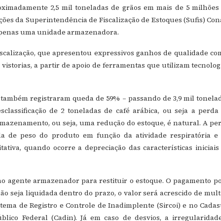
oximadamente 2,5 mil toneladas de grãos em mais de 5 milhões
ações da Superintendência de Fiscalização de Estoques (Sufis) Con
 apenas uma unidade armazenadora.
iscalização, que apresentou expressivos ganhos de qualidade co
storias, a partir de apoio de ferramentas que utilizam tecnolog
 também registraram queda de 59% – passando de 3,9 mil tonela
sclassificação de 2 toneladas de café arábica, ou seja a perda
rmazenamento, ou seja, uma redução do estoque, é natural. A pe
da de peso do produto em função da atividade respiratória e
ativa, quando ocorre a depreciação das características iniciais
ao agente armazenador para restituir o estoque. O pagamento p
ão seja liquidada dentro do prazo, o valor será acrescido de mult
tema de Registro e Controle de Inadimplente (Sircoi) e no Cadas
blico Federal (Cadin). Já em caso de desvios, a irregularidad