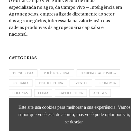
O Portal Campo Vivo é um veículo de mídia
especializada no agro, da Campo Vivo – Inteligência em
Agronegócios, empresa ligada diretamente ao setor
dos agronegócios, interessada na valorização das
cadeias produtivas da agropecuária capixaba e
nacional.
CATEGORIAS
TECNOLOGIA
POLÍTICA RURAL
PINHEIROS AGROSHOW
PECUÁRIA
FRUTICULTURA
EVENTOS
ECONOMIA
COLUNAS
CLIMA
CAFEICULTURA
ARTIGOS
APRESENTADO POR SICOOB
APRESENTADO POR SEBRAE
Este site usa cookies para melhorar a sua experiência. Vamos
APRESENTADO POR BRAPEX
supor que você está de acordo, mas você pode optar por sair,
se desejar.