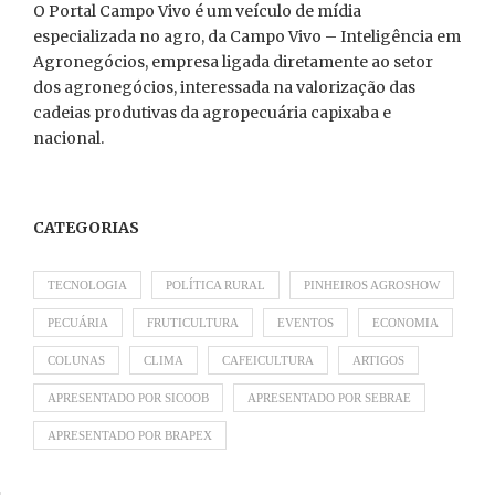
O Portal Campo Vivo é um veículo de mídia
especializada no agro, da Campo Vivo – Inteligência em
Agronegócios, empresa ligada diretamente ao setor
dos agronegócios, interessada na valorização das
cadeias produtivas da agropecuária capixaba e
nacional.
CATEGORIAS
TECNOLOGIA
POLÍTICA RURAL
PINHEIROS AGROSHOW
PECUÁRIA
FRUTICULTURA
EVENTOS
ECONOMIA
COLUNAS
CLIMA
CAFEICULTURA
ARTIGOS
APRESENTADO POR SICOOB
APRESENTADO POR SEBRAE
APRESENTADO POR BRAPEX