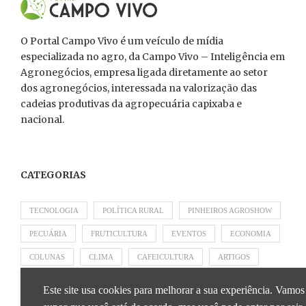
O Portal Campo Vivo é um veículo de mídia
especializada no agro, da Campo Vivo – Inteligência em
Agronegócios, empresa ligada diretamente ao setor
dos agronegócios, interessada na valorização das
cadeias produtivas da agropecuária capixaba e
nacional.
CATEGORIAS
TECNOLOGIA
POLÍTICA RURAL
PINHEIROS AGROSHOW
PECUÁRIA
FRUTICULTURA
EVENTOS
ECONOMIA
COLUNAS
CLIMA
CAFEICULTURA
ARTIGOS
APRESENTADO POR SICOOB
APRESENTADO POR SEBRAE
Este site usa cookies para melhorar a sua experiência. Vamos
APRESENTADO POR BRAPEX