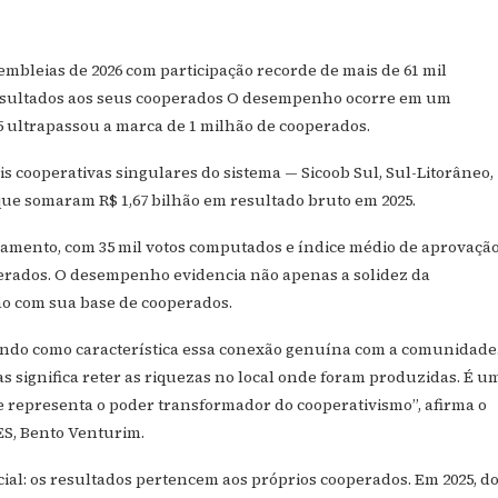
ssembleias de 2026 com participação recorde de mais de 61 mil
 resultados aos seus cooperados O desempenho ocorre em um
5 ultrapassou a marca de 1 milhão de cooperados.
eis cooperativas singulares do sistema — Sicoob Sul, Sul-Litorâneo,
ue somaram R$ 1,67 bilhão em resultado bruto em 2025.
amento, com 35 mil votos computados e índice médio de aprovaçã
perados. O desempenho evidencia não apenas a solidez da
o com sua base de cooperados.
 tendo como característica essa conexão genuína com a comunidade
as significa reter as riquezas no local onde foram produzidas. É u
o e representa o poder transformador do cooperativismo”, afirma o
ES, Bento Venturim.
cial: os resultados pertencem aos próprios cooperados. Em 2025, d