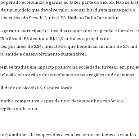
cooperado economiza e ganha ao fazer parte do Sicoob. Não se trat
 de um modelo que devolve valor e contribui diretamente para o
executivo do Sicoob Central ES, Nailson Dalla Bernadina.
 garante participação ativa dos cooperados na gestão e fortalece 
5, o Sicoob ES destinou R$ 11,9 milhões a projetos de
s, por meio de 2.847 iniciativas, que beneficiaram mais de 519 mil
ra, saúde e desenvolvimento sustentável.
m se traduz em impacto positivo na sociedade. Investir em proje
inclusão, educação e desenvolvimento nas regiões onde estamos
bilidade do Sicoob ES, Sandra Kwak.
ernativa competitiva, capaz de unir desempenho econômico,
regiões onde atua.
 de 9,4 milhões de cooperados e está presente em todos os estados