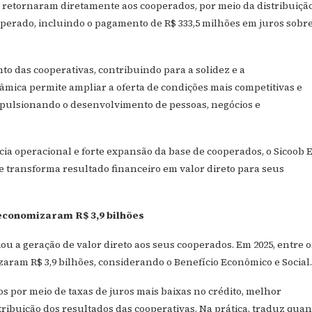
ões retornaram diretamente aos cooperados, por meio da distribuiçã
perado, incluindo o pagamento de R$ 333,5 milhões em juros sobre
o das cooperativas, contribuindo para a solidez e a
âmica permite ampliar a oferta de condições mais competitivas e
mpulsionando o desenvolvimento de pessoas, negócios e
ia operacional e forte expansão da base de cooperados, o Sicoob 
 transforma resultado financeiro em valor direto para seus
economizaram R$ 3,9 bilhões
ou a geração de valor direto aos seus cooperados. Em 2025, entre o
zaram R$ 3,9 bilhões, considerando o Benefício Econômico e Social.
s por meio de taxas de juros mais baixas no crédito, melhor
tribuição dos resultados das cooperativas. Na prática, traduz quan