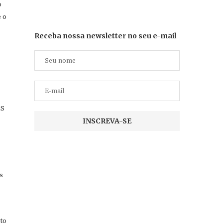
o
 o
Receba nossa newsletter no seu e-mail
ES
s
to