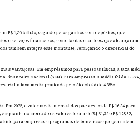
com R$ 1,56 bilhão, seguido pelos ganhos com depósitos, que
os e serviços financeiros, como tarifas e cartões, que alcançaram
rados também integra esse montante, reforçando o diferencial do
ais vantajosas. Em empréstimos para pessoas físicas, a taxa méd
ema Financeiro Nacional (SFN). Para empresas, a média foi de 1,67%,
arial, a taxa média praticada pelo Sicoob foi de 4,88%,
. Em 2025, o valor médio mensal dos pacotes foi de R$ 16,34 para
b, enquanto no mercado os valores foram de R$ 31,35 e R$ 198,32,
gratuito para empresas e programas de benefícios que permitem