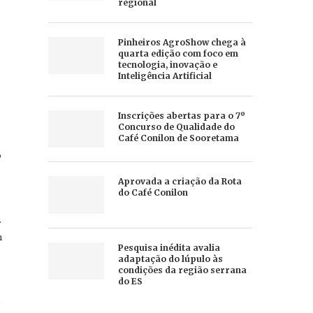
regional
Pinheiros AgroShow chega à
quarta edição com foco em
tecnologia, inovação e
Inteligência Artificial
Inscrições abertas para o 7º
Concurso de Qualidade do
Café Conilon de Sooretama
o
Aprovada a criação da Rota
do Café Conilon
.
m
Pesquisa inédita avalia
adaptação do lúpulo às
condições da região serrana
do ES
o