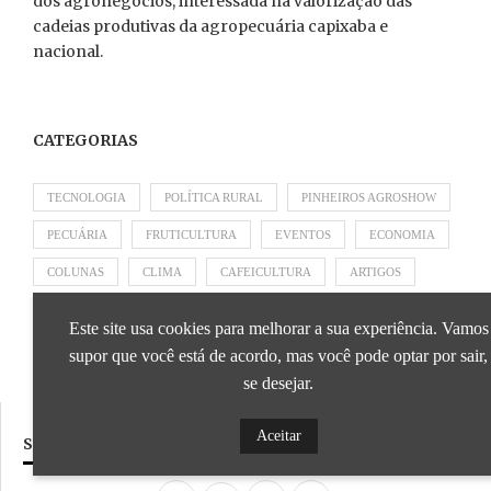
dos agronegócios, interessada na valorização das
cadeias produtivas da agropecuária capixaba e
nacional.
CATEGORIAS
TECNOLOGIA
POLÍTICA RURAL
PINHEIROS AGROSHOW
PECUÁRIA
FRUTICULTURA
EVENTOS
ECONOMIA
COLUNAS
CLIMA
CAFEICULTURA
ARTIGOS
APRESENTADO POR SICOOB
APRESENTADO POR SEBRAE
Este site usa cookies para melhorar a sua experiência. Vamos
APRESENTADO POR BRAPEX
supor que você está de acordo, mas você pode optar por sair,
se desejar.
Aceitar
SIGA NOSSAS REDES SOCIAIS