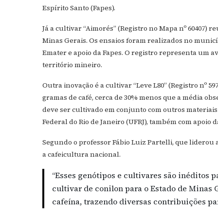
Espírito Santo (Fapes).
Já a cultivar “Aimorés” (Registro no Mapa nº 60407) r
Minas Gerais. Os ensaios foram realizados no municí
Emater e apoio da Fapes. O registro representa um 
território mineiro.
Outra inovação é a cultivar “Leve L80” (Registro nº 59
gramas de café, cerca de 30% menos que a média obse
deve ser cultivado em conjunto com outros materiais
Federal do Rio de Janeiro (UFRJ), também com apoio d
Segundo o professor Fábio Luiz Partelli, que liderou
a cafeicultura nacional.
“Esses genótipos e cultivares são inéditos p
cultivar de conilon para o Estado de Minas G
cafeína, trazendo diversas contribuições par