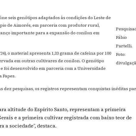
eúne seis genótipos adaptados às condições do Leste de
pio de Aimorés, em parceria com produtor rural,
Pesquisa
avanço importante para a expansão do conilon em
Fábio
Partelli.
724), o material apresenta 1,33 grama de cafeína por 100
Foto:
rvada em outras cultivares de conilon. O genótipo
divulgaç
 e foi desenvolvido em parceria com a Universidade
a Fapes.
 as dez pesquisas, os registros representam conquistas inéditas pa
ara altitude do Espírito Santo, representam a primeira
erais e a primeira cultivar registrada com baixo teor de
a a sociedade”, destaca.