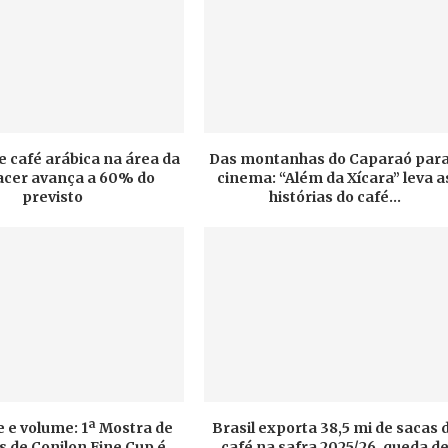
e café arábica na área da
Das montanhas do Caparaó para
cer avança a 60% do
cinema: “Além da Xícara” leva a
previsto
histórias do café...
 e volume: 1ª Mostra de
Brasil exporta 38,5 mi de sacas 
 de Conilon Fine Cup é
café na safra 2025/26, queda d