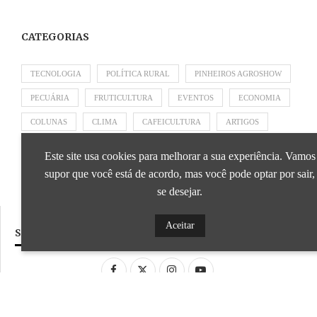
CATEGORIAS
TECNOLOGIA
POLÍTICA RURAL
PINHEIROS AGROSHOW
PECUÁRIA
FRUTICULTURA
EVENTOS
ECONOMIA
COLUNAS
CLIMA
CAFEICULTURA
ARTIGOS
APRESENTADO POR SICOOB
APRESENTADO POR SEBRAE
Este site usa cookies para melhorar a sua experiência. Vamos
APRESENTADO POR BRAPEX
supor que você está de acordo, mas você pode optar por sair,
se desejar.
Aceitar
SIGA NOSSAS REDES SOCIAIS