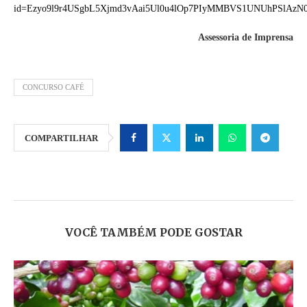
id=Ezyo9l9r4USgbL5Xjmd3vAai5Ul0u4lOp7PIyMMBVS1UNUhPSlAzN0
Assessoria de Imprensa
CONCURSO CAFÉ
COMPARTILHAR
VOCÊ TAMBÉM PODE GOSTAR