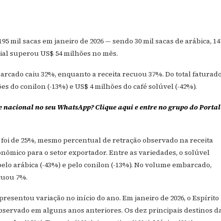
95 mil sacas em janeiro de 2026 — sendo 30 mil sacas de arábica, 14
mbial superou US$ 54 milhões no mês.
cado caiu 32%, enquanto a receita recuou 37%. Do total faturado
es do conilon (-13%) e US$ 4 milhões do café solúvel (-42%).
e nacional no seu WhatsApp? Clique aqui e entre no grupo do Portal
l foi de 25%, mesmo percentual de retração observado na receita
nômico para o setor exportador. Entre as variedades, o solúvel
pelo arábica (-43%) e pelo conilon (-13%). No volume embarcado,
cuou 7%.
esentou variação no início do ano. Em janeiro de 2026, o Espírito
servado em alguns anos anteriores. Os dez principais destinos d