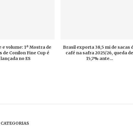
 e volume: 1ª Mostra de
Brasil exporta 38,5 mi de sacas 
 de Conilon Fine Cup é
café na safra 2025/26, queda d
lançada no ES
15,7% ante...
CATEGORIAS