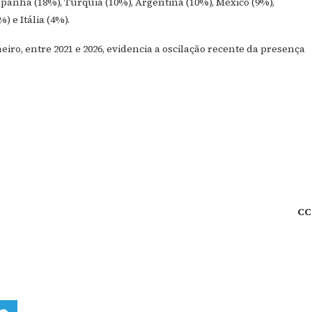
panha (18%), Turquia (10%), Argentina (10%), México (9%),
 e Itália (4%).
ro, entre 2021 e 2026, evidencia a oscilação recente da presença
CC