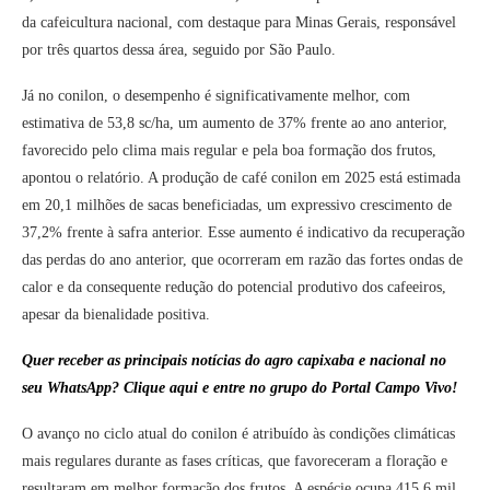
da cafeicultura nacional, com destaque para Minas Gerais, responsável
por três quartos dessa área, seguido por São Paulo.
Já no conilon, o desempenho é significativamente melhor, com
estimativa de 53,8 sc/ha, um aumento de 37% frente ao ano anterior,
favorecido pelo clima mais regular e pela boa formação dos frutos,
apontou o relatório. A produção de café conilon em 2025 está estimada
em 20,1 milhões de sacas beneficiadas, um expressivo crescimento de
37,2% frente à safra anterior. Esse aumento é indicativo da recuperação
das perdas do ano anterior, que ocorreram em razão das fortes ondas de
calor e da consequente redução do potencial produtivo dos cafeeiros,
apesar da bienalidade positiva.
Quer receber as principais notícias do agro capixaba e nacional no
seu WhatsApp? Clique aqui e entre no grupo do Portal Campo Vivo!
O avanço no ciclo atual do conilon é atribuído às condições climáticas
mais regulares durante as fases críticas, que favoreceram a floração e
resultaram em melhor formação dos frutos. A espécie ocupa 415,6 mil