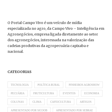
O Portal Campo Vivo é um veículo de mídia
especializada no agro, da Campo Vivo – Inteligência em
Agronegócios, empresa ligada diretamente ao setor
dos agronegócios, interessada na valorização das
cadeias produtivas da agropecuária capixaba e
nacional.
CATEGORIAS
TECNOLOGIA
POLÍTICA RURAL
PINHEIROS AGROSHOW
PECUÁRIA
FRUTICULTURA
EVENTOS
ECONOMIA
COLUNAS
CLIMA
CAFEICULTURA
ARTIGOS
APRESENTADO POR SICOOB
APRESENTADO POR SEBRAE