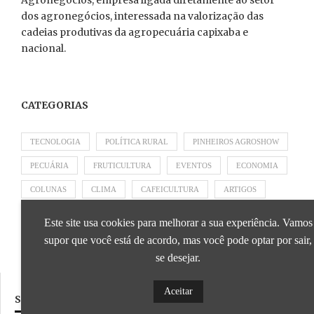
Agronegócios, empresa ligada diretamente ao setor
dos agronegócios, interessada na valorização das
cadeias produtivas da agropecuária capixaba e
nacional.
CATEGORIAS
TECNOLOGIA
POLÍTICA RURAL
PINHEIROS AGROSHOW
PECUÁRIA
FRUTICULTURA
EVENTOS
ECONOMIA
COLUNAS
CLIMA
CAFEICULTURA
ARTIGOS
APRESENTADO POR SICOOB
APRESENTADO POR SEBRAE
Este site usa cookies para melhorar a sua experiência. Vamos
APRESENTADO POR BRAPEX
supor que você está de acordo, mas você pode optar por sair,
se desejar.
Aceitar
SIGA NOSSAS REDES SOCIAIS