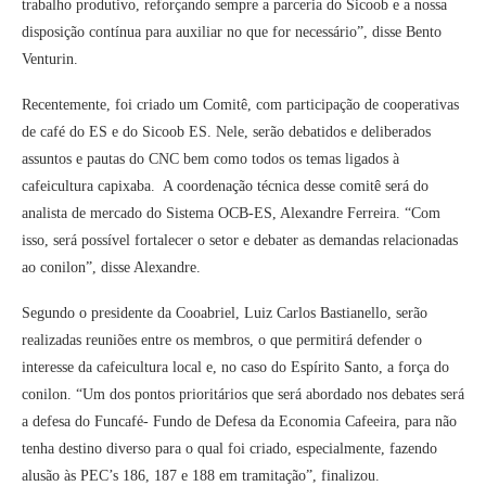
trabalho produtivo, reforçando sempre a parceria do Sicoob e a nossa
disposição contínua para auxiliar no que for necessário”, disse Bento
Venturin.
Recentemente, foi criado um Comitê, com participação de cooperativas
de café do ES e do Sicoob ES. Nele, serão debatidos e deliberados
assuntos e pautas do CNC bem como todos os temas ligados à
cafeicultura capixaba. A coordenação técnica desse comitê será do
analista de mercado do Sistema OCB-ES, Alexandre Ferreira. “Com
isso, será possível fortalecer o setor e debater as demandas relacionadas
ao conilon”, disse Alexandre.
Segundo o presidente da Cooabriel, Luiz Carlos Bastianello, serão
realizadas reuniões entre os membros, o que permitirá defender o
interesse da cafeicultura local e, no caso do Espírito Santo, a força do
conilon. “Um dos pontos prioritários que será abordado nos debates será
a defesa do Funcafé- Fundo de Defesa da Economia Cafeeira, para não
tenha destino diverso para o qual foi criado, especialmente, fazendo
alusão às PEC’s 186, 187 e 188 em tramitação”, finalizou.