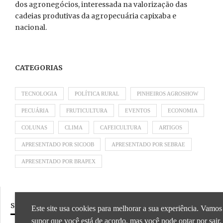
dos agronegócios, interessada na valorização das
cadeias produtivas da agropecuária capixaba e
nacional.
CATEGORIAS
TECNOLOGIA
POLÍTICA RURAL
PINHEIROS AGROSHOW
PECUÁRIA
FRUTICULTURA
EVENTOS
ECONOMIA
COLUNAS
CLIMA
CAFEICULTURA
ARTIGOS
APRESENTADO POR SICOOB
APRESENTADO POR SEBRAE
APRESENTADO POR BRAPEX
SIGA NOSSAS REDES SOCIAIS
Este site usa cookies para melhorar a sua experiência. Vamos
supor que você está de acordo, mas você pode optar por sair,