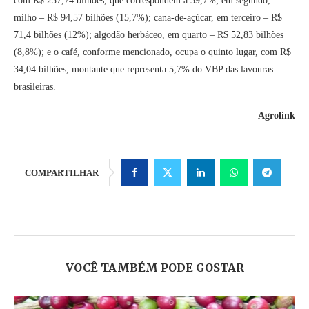
com R$ 237,74 bilhões, que correspondem a 39,7%; em segundo,
milho – R$ 94,57 bilhões (15,7%); cana-de-açúcar, em terceiro – R$
71,4 bilhões (12%); algodão herbáceo, em quarto – R$ 52,83 bilhões
(8,8%); e o café, conforme mencionado, ocupa o quinto lugar, com R$
34,04 bilhões, montante que representa 5,7% do VBP das lavouras
brasileiras.
Agrolink
COMPARTILHAR
VOCÊ TAMBÉM PODE GOSTAR