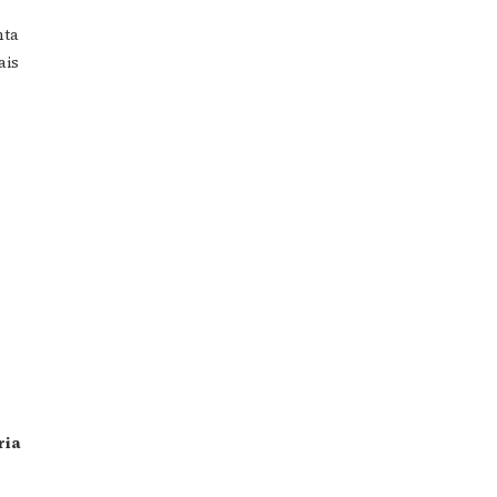
nta
ais
ria