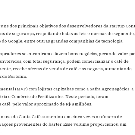
uns dos principais objetivos dos desenvolvedores da startup Con
cas de segurança, respeitando todas as leis e normas do segmento,
do Google, entre outras grandes companhias de tecnologia.
compradores se encontram e fazem bons negócios, gerando valor pa
nvolvidos, com total segurança, podem comercializar o café de
amente, recebe ofertas de venda de café e os negocia, aumentando,
rdo Bortolini.
ental (MVP) com lojistas capixabas como a Safra Agronegócios, a
ria e Comércio de Fertilizantes. Neste período, foram
e café, pelo valor aproximado de R$ 8 milhões.
os, o uso do Conta Café aumentou em cinco vezes o número de
perações provenientes do barter. Esse volume proporcionou um
.