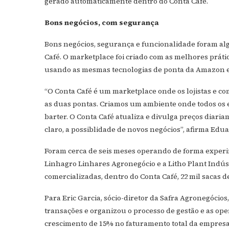
gerado automaticamente dentro do Conta Café.
Bons negócios, com segurança
Bons negócios, segurança e funcionalidade foram alg
Café. O marketplace foi criado com as melhores práti
usando as mesmas tecnologias de ponta da Amazon e 
“O Conta Café é um marketplace onde os lojistas e 
as duas pontas. Criamos um ambiente onde todos os e
barter. O Conta Café atualiza e divulga preços diari
claro, a possiblidade de novos negócios”, afirma Edua
Foram cerca de seis meses operando de forma experim
Linhagro Linhares Agronegócio e a Litho Plant Indúst
comercializadas, dentro do Conta Café, 22 mil sacas d
Para Eric Garcia, sócio-diretor da Safra Agronegóci
transações e organizou o processo de gestão e as o
crescimento de 15% no faturamento total da empresa