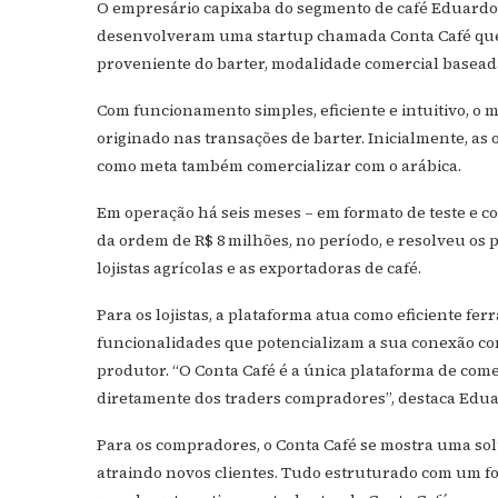
O empresário capixaba do segmento de café Eduardo B
desenvolveram uma startup chamada Conta Café que 
proveniente do barter, modalidade comercial baseada
Com funcionamento simples, eficiente e intuitivo, o 
originado nas transações de barter. Inicialmente, as 
como meta também comercializar com o arábica.
Em operação há seis meses – em formato de teste e com
da ordem de R$ 8 milhões, no período, e resolveu os 
lojistas agrícolas e as exportadoras de café.
Para os lojistas, a plataforma atua como eficiente fe
funcionalidades que potencializam a sua conexão co
produtor. “O Conta Café é a única plataforma de come
diretamente dos traders compradores”, destaca Eduar
Para os compradores, o Conta Café se mostra uma so
atraindo novos clientes. Tudo estruturado com um fo