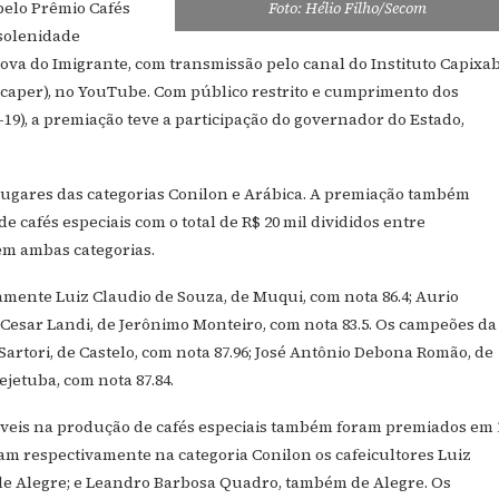
pelo Prêmio Cafés
Foto: Hélio Filho/Secom
 solenidade
ova do Imigrante, com transmissão pelo canal do Instituto Capixa
Incaper), no YouTube. Com público restrito e cumprimento dos
19), a premiação teve a participação do governador do Estado,
3º lugares das categorias Conilon e Arábica. A premiação também
 cafés especiais com o total de R$ 20 mil divididos entre
 em ambas categorias.
amente Luiz Claudio de Souza, de Muqui, com nota 86.4; Aurio
 Cesar Landi, de Jerônimo Monteiro, com nota 83.5. Os campeões da
artori, de Castelo, com nota 87.96; José Antônio Debona Romão, de
ejetuba, com nota 87.84.
áveis na produção de cafés especiais também foram premiados em 1
ram respectivamente na categoria Conilon os cafeicultores Luiz
de Alegre; e Leandro Barbosa Quadro, também de Alegre. Os