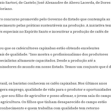
io Sartori, de Castelo; José Alexandre de Abreu Lacerda, de Dores
loriano.
eiro concurso promovido pelo Governo do Estado que contempla as
hecimento pelas práticas sustentáveis na produção. A iniciativa te
 especiais no Espírito Santo e incentivar a produção de cafés de
u que os cafeicultores capixabas estão obtendo excelentes
is de qualidade. “Isso mostra o profissionalismo dos produtores
ecialistas altamente capacitados. Desde a produção até a
squisadores do mundo em nosso Estado. Temos um conjunto que é 
asil, os baristas conhecem os cafés capixabas. Nos últimos anos
 gera emprego, qualidade de vida para o produtor e oportunidades
que sou filho de agricultor e posso afirmar, o jovem saía do campo
 agricultura. Os filhos que tinham desaparecido do campo estão
reconhecimento e quem trabalha com qualidade tem retorno