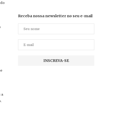
 do
Receba nossa newsletter no seu e-mail
m
de
 a
.