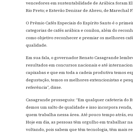
vencedores em sustentabilidade de Arábica foram Elz
Rio Preto; e Estevão Denizar de Abreu, de Marechal F
O Prêmio Cafés Especiais do Espírito Santo é o prim
categorias de cafés arábica e conilon, além do recon
como objetivo reconhecer e premiar os melhores cafés
qualidade.
Em sua fala, o governador Renato Casagrande lembro
resultados em concursos nacionais e até internaciona
capixabas e que em toda a cadeia produtiva temos esp
degustação, temos os melhores extencionistas e pe
referência”, disse.
Casagrande prosseguiu: “Em qualquer cafeteria do Br
demos um salto de qualidade e isso incorpora renda,
quem trabalha nessa área. Até pouco tempo atrás, eu, 
Hoje em dia, as pessoas têm orgulho em trabalhar na
voltando, pois sabem que têm tecnologia, têm mais 