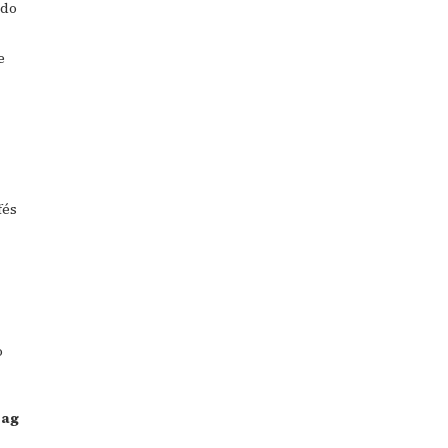
 do
e
fés
o
eag