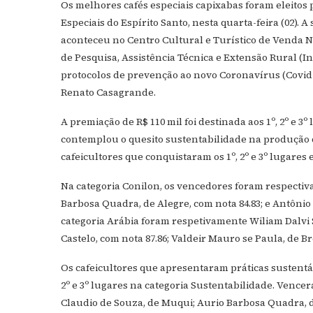
Os melhores cafés especiais capixabas foram eleitos 
Especiais do Espírito Santo, nesta quarta-feira (02). A
aconteceu no Centro Cultural e Turístico de Venda N
de Pesquisa, Assistência Técnica e Extensão Rural (
protocolos de prevenção ao novo Coronavírus (Covid-
Renato Casagrande.
A premiação de R$ 110 mil foi destinada aos 1º, 2º e 
contemplou o quesito sustentabilidade na produção de
cafeicultores que conquistaram os 1º, 2º e 3º lugares
Na categoria Conilon, os vencedores foram respectiv
Barbosa Quadra, de Alegre, com nota 84.83; e Antônio
categoria Arábia foram respetivamente Wiliam Dalvi S
Castelo, com nota 87.86; Valdeir Mauro se Paula, de Br
Os cafeicultores que apresentaram práticas sustent
2º e 3º lugares na categoria Sustentabilidade. Vence
Claudio de Souza, de Muqui; Aurio Barbosa Quadra, 