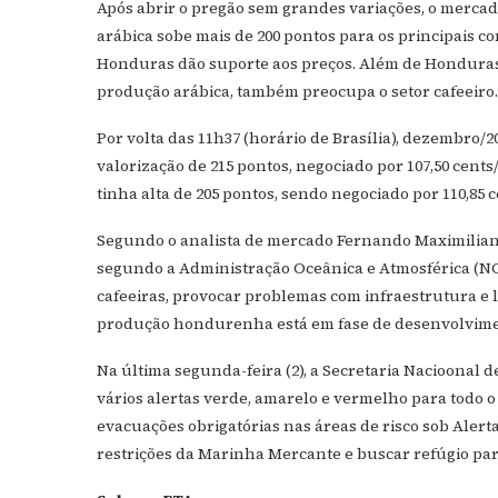
Após abrir o pregão sem grandes variações, o mercad
arábica sobe mais de 200 pontos para os principais c
Honduras dão suporte aos preços. Além de Honduras,
produção arábica, também preocupa o setor cafeeiro.
Por volta das 11h37 (horário de Brasília), dezembro/20
valorização de 215 pontos, negociado por 107,50 cents/
tinha alta de 205 pontos, sendo negociado por 110,85 c
Segundo o analista de mercado Fernando Maximiliano
segundo a Administração Oceânica e Atmosférica (NO
cafeeiras, provocar problemas com infraestrutura e lo
produção hondurenha está em fase de desenvolviment
Na última segunda-feira (2), a Secretaria Nacioonal 
vários alertas verde, amarelo e vermelho para todo o
evacuações obrigatórias nas áreas de risco sob Alert
restrições da Marinha Mercante e buscar refúgio para