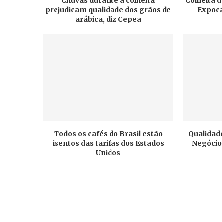
Chuvas durante a colheita
Colheita d
prejudicam qualidade dos grãos de
Expoca
arábica, diz Cepea
Todos os cafés do Brasil estão
Qualidade
isentos das tarifas dos Estados
Negócios
Unidos