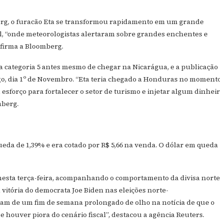
rg, o furacão Eta se transformou rapidamento em um grande
l, “onde meteorologistas alertaram sobre grandes enchentes e
afirma a Bloomberg.
 a categoria 5 antes mesmo de chegar na Nicarágua, e a publicação
, dia 1º de Novembro. “Eta teria chegado a Honduras no moment
esforço para fortalecer o setor de turismo e injetar algum dinhei
mberg.
ueda de 1,39% e era cotado por R$ 5,66 na venda. O dólar em queda
nesta terça-feira, acompanhando o comportamento da divisa norte
vitória do democrata Joe Biden nas eleições norte-
vam de um fim de semana prolongado de olho na notícia de que o
e houver piora do cenário fiscal”, destacou a agência Reuters.