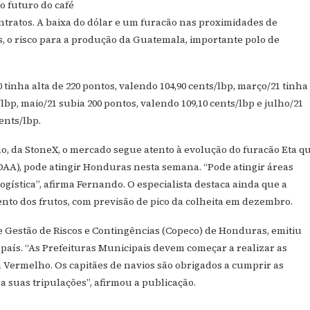
o futuro do café
ontratos. A baixa do dólar e um furacão nas proximidades de
 o risco para a produção da Guatemala, importante polo de
 tinha alta de 220 pontos, valendo 104,90 cents/lbp, março/21 tinha
lbp, maio/21 subia 200 pontos, valendo 109,10 cents/lbp e julho/21
ents/lbp.
, da StoneX, o mercado segue atento à evolução do furacão Eta qu
AA), pode atingir Honduras nesta semana. “Pode atingir áreas
gística”, afirma Fernando. O especialista destaca ainda que a
o dos frutos, com previsão de pico da colheita em dezembro.
de Gestão de Riscos e Contingências (Copeco) de Honduras, emitiu
 país. “As Prefeituras Municipais devem começar a realizar as
a Vermelho. Os capitães de navios são obrigados a cumprir as
 suas tripulações”, afirmou a publicação.