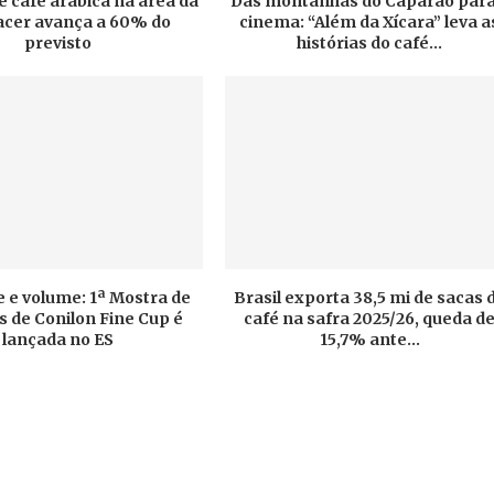
e café arábica na área da
Das montanhas do Caparaó para
cer avança a 60% do
cinema: “Além da Xícara” leva a
previsto
histórias do café...
 e volume: 1ª Mostra de
Brasil exporta 38,5 mi de sacas 
 de Conilon Fine Cup é
café na safra 2025/26, queda d
lançada no ES
15,7% ante...