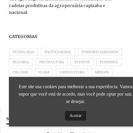
cadeias produtivas da agropecuária capixaba e
nacional.
CATEGORIAS
TECNOLOGIA
POLÍTICA RURAL
PINHEIROS AGROSHOW
PECUÁRIA
FRUTICULTURA
EVENTOS
ECONOMIA
COLUNAS
CLIMA
CAFEICULTURA
ARTIGOS
APRESENTADO POR SICOOB
APRESENTADO POR SEBRAE
Este site usa cookies para melhorar a sua experiência. Vamos
APRESENTADO POR BRAPEX
supor que você está de acordo, mas você pode optar por sair,
se desejar.
Aceitar
SIGA NOSSAS REDES SOCIAIS