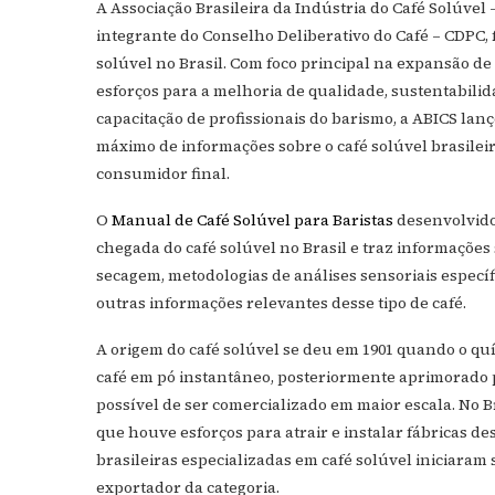
A Associação Brasileira da Indústria do Café Solúvel 
integrante do Conselho Deliberativo do Café – CDPC, f
solúvel no Brasil. Com foco principal na expansão d
esforços para a melhoria de qualidade, sustentabilid
capacitação de profissionais do barismo, a ABICS lanç
máximo de informações sobre o café solúvel brasileir
consumidor final.
O
Manual de Café Solúvel para Baristas
desenvolvido 
chegada do café solúvel no Brasil e traz informações
secagem, metodologias de análises sensoriais específic
outras informações relevantes desse tipo de café.
A origem do café solúvel se deu em 1901 quando o qu
café em pó instantâneo, posteriormente aprimorado p
possível de ser comercializado em maior escala. No Br
que houve esforços para atrair e instalar fábricas de
brasileiras especializadas em café solúvel iniciaram 
exportador da categoria.