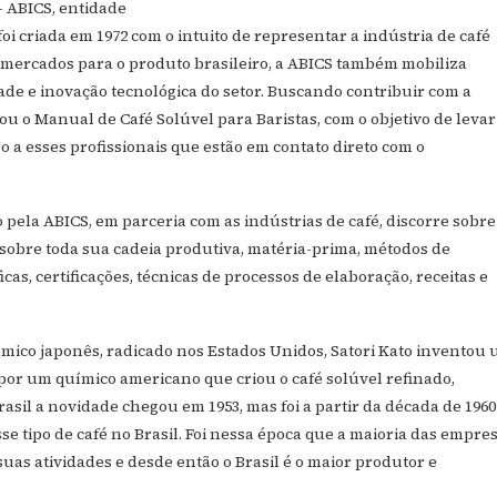
– ABICS, entidade
oi criada em 1972 com o intuito de representar a indústria de café
e mercados para o produto brasileiro, a ABICS também mobiliza
ade e inovação tecnológica do setor. Buscando contribuir com a
ou o Manual de Café Solúvel para Baristas, com o objetivo de levar
o a esses profissionais que estão em contato direto com o
pela ABICS, em parceria com as indústrias de café, discorre sobre
 sobre toda sua cadeia produtiva, matéria-prima, métodos de
as, certificações, técnicas de processos de elaboração, receitas e
ímico japonês, radicado nos Estados Unidos, Satori Kato inventou
or um químico americano que criou o café solúvel refinado,
asil a novidade chegou em 1953, mas foi a partir da década de 1960
sse tipo de café no Brasil. Foi nessa época que a maioria das empre
suas atividades e desde então o Brasil é o maior produtor e