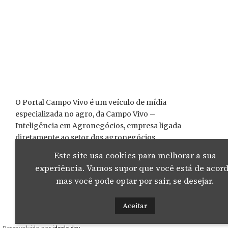
O Portal Campo Vivo é um veículo de mídia
especializada no agro, da Campo Vivo –
Inteligência em Agronegócios, empresa ligada
diretamente ao setor dos agronegócios,
interessada na valorização das cadeias produtivas
Este site usa cookies para melhorar a sua
da agropecuária capixaba e nacional.
experiência. Vamos supor que você está de acord
mas você pode optar por sair, se desejar.
Aceitar