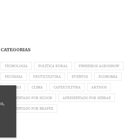
CATEGORIAS
TECNOLOGIA
POLÍTICA RURAL
PINHEIROS AGROSHOW
PECUÁRIA
FRUTICULTURA
EVENTOS
ECONOMIA
COLUNAS
CLIMA
CAFEICULTURA
ARTIGOS
APRESENTADO POR SICOOB
APRESENTADO POR SEBRAE
o,
APRESENTADO POR BRAPEX