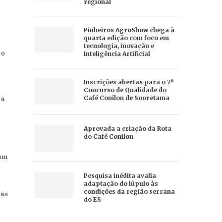
regional
Pinheiros AgroShow chega à
quarta edição com foco em
tecnologia, inovação e
 o
Inteligência Artificial
Inscrições abertas para o 7º
Concurso de Qualidade do
 a
Café Conilon de Sooretama
Aprovada a criação da Rota
do Café Conilon
 um
Pesquisa inédita avalia
adaptação do lúpulo às
condições da região serrana
sas
do ES