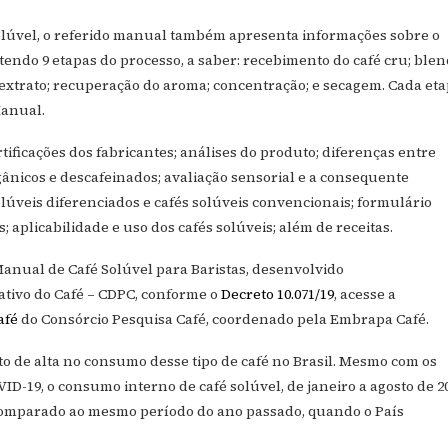
solúvel, o referido manual também apresenta informações sobre o
tendo 9 etapas do processo, a saber: recebimento do café cru; blen
 extrato; recuperação do aroma; concentração; e secagem. Cada et
Manual.
tificações dos fabricantes; análises do produto; diferenças entre
rgânicos e descafeinados; avaliação sensorial e a consequente
solúveis diferenciados e cafés solúveis convencionais; formulário
 aplicabilidade e uso dos cafés solúveis; além de receitas.
anual de Café Solúvel para Baristas, desenvolvido
ativo do Café – CDPC, conforme o
Decreto 10.071/19
, acesse a
afé
do Consórcio Pesquisa Café, coordenado pela Embrapa Café.
de alta no consumo desse tipo de café no Brasil. Mesmo com os
-19, o consumo interno de café solúvel, de janeiro a agosto de 2
comparado ao mesmo período do ano passado, quando o País