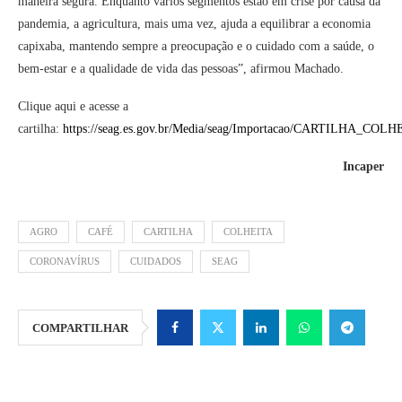
maneira segura. Enquanto vários segmentos estão em crise por causa da
pandemia, a agricultura, mais uma vez, ajuda a equilibrar a economia
capixaba, mantendo sempre a preocupação e o cuidado com a saúde, o
bem-estar e a qualidade de vida das pessoas”, afirmou Machado.
Clique aqui e acesse a
cartilha:
https://seag.es.gov.br/Media/seag/Importacao/CARTILHA_
Incaper
AGRO
CAFÉ
CARTILHA
COLHEITA
CORONAVÍRUS
CUIDADOS
SEAG
COMPARTILHAR