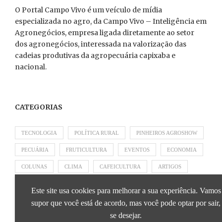
O Portal Campo Vivo é um veículo de mídia
especializada no agro, da Campo Vivo – Inteligência em
Agronegócios, empresa ligada diretamente ao setor
dos agronegócios, interessada na valorização das
cadeias produtivas da agropecuária capixaba e
nacional.
CATEGORIAS
TECNOLOGIA
POLÍTICA RURAL
PINHEIROS AGROSHOW
PECUÁRIA
FRUTICULTURA
EVENTOS
ECONOMIA
COLUNAS
CLIMA
CAFEICULTURA
ARTIGOS
APRESENTADO POR SICOOB
APRESENTADO POR SEBRAE
Este site usa cookies para melhorar a sua experiência. Vamos
APRESENTADO POR BRAPEX
supor que você está de acordo, mas você pode optar por sair,
se desejar.