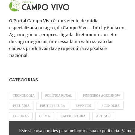
O Portal Campo Vivo é um veículo de mídia
especializada no agro, da Campo Vivo – Inteligência em
Agronegócios, empresa ligada diretamente ao setor
dos agronegócios, interessada na valorização das
cadeias produtivas da agropecuária capixaba e
nacional.
CATEGORIAS
TECNOLOGIA
POLÍTICA RURAL
PINHEIROS AGROSHOW
PECUÁRIA
FRUTICULTURA
EVENTOS
ECONOMIA
COLUNAS
CLIMA
CAFEICULTURA
ARTIGOS
APRESENTADO POR SICOOB
APRESENTADO POR SEBRAE
Este site usa cookies para melhorar a sua experiência. Vamos