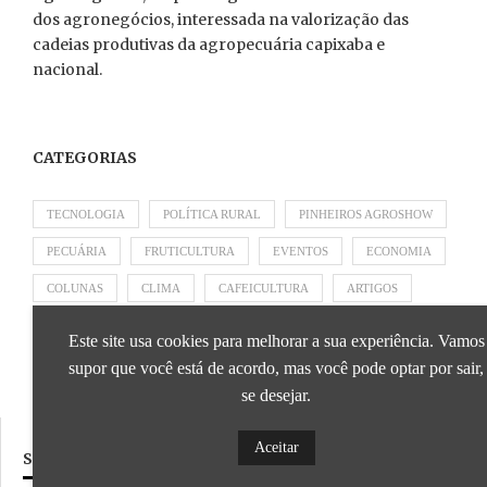
dos agronegócios, interessada na valorização das
cadeias produtivas da agropecuária capixaba e
nacional.
CATEGORIAS
TECNOLOGIA
POLÍTICA RURAL
PINHEIROS AGROSHOW
PECUÁRIA
FRUTICULTURA
EVENTOS
ECONOMIA
COLUNAS
CLIMA
CAFEICULTURA
ARTIGOS
APRESENTADO POR SICOOB
APRESENTADO POR SEBRAE
Este site usa cookies para melhorar a sua experiência. Vamos
APRESENTADO POR BRAPEX
supor que você está de acordo, mas você pode optar por sair,
se desejar.
Aceitar
SIGA NOSSAS REDES SOCIAIS