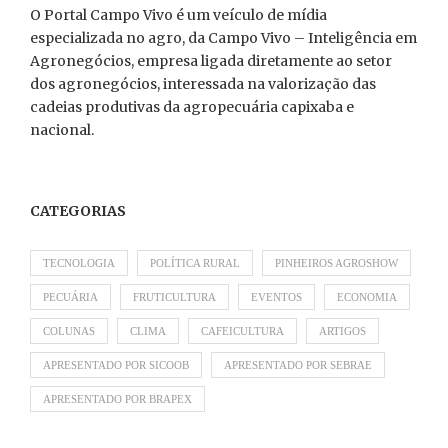
O Portal Campo Vivo é um veículo de mídia
especializada no agro, da Campo Vivo – Inteligência em
Agronegócios, empresa ligada diretamente ao setor
dos agronegócios, interessada na valorização das
cadeias produtivas da agropecuária capixaba e
nacional.
CATEGORIAS
TECNOLOGIA
POLÍTICA RURAL
PINHEIROS AGROSHOW
PECUÁRIA
FRUTICULTURA
EVENTOS
ECONOMIA
COLUNAS
CLIMA
CAFEICULTURA
ARTIGOS
APRESENTADO POR SICOOB
APRESENTADO POR SEBRAE
APRESENTADO POR BRAPEX