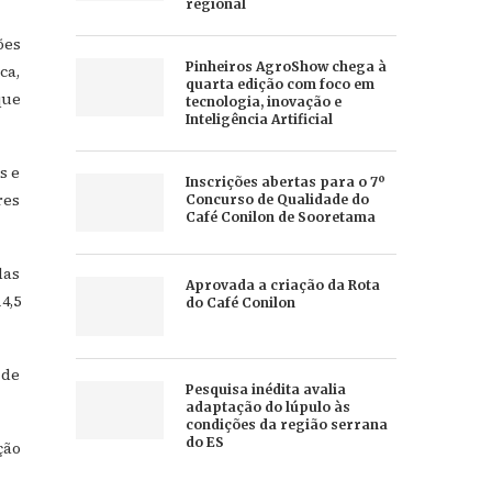
regional
ões
Pinheiros AgroShow chega à
ca,
quarta edição com foco em
que
tecnologia, inovação e
Inteligência Artificial
s e
Inscrições abertas para o 7º
res
Concurso de Qualidade do
Café Conilon de Sooretama
das
Aprovada a criação da Rota
4,5
do Café Conilon
 de
Pesquisa inédita avalia
adaptação do lúpulo às
condições da região serrana
do ES
ção