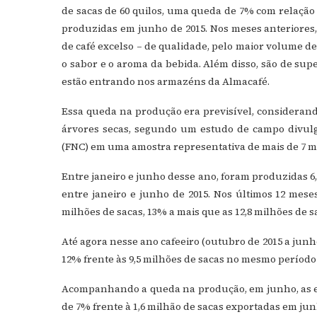
de sacas de 60 quilos, uma queda de 7% com relação 
produzidas em junho de 2015. Nos meses anteriores, 
de café excelso – de qualidade, pelo maior volume de 
o sabor e o aroma da bebida. Além disso, são de su
estão entrando nos armazéns da Almacafé.
Essa queda na produção era previsível, considerand
árvores secas, segundo um estudo de campo divulg
(FNC) em uma amostra representativa de mais de 7 m
Entre janeiro e junho desse ano, foram produzidas 6,
entre janeiro e junho de 2015. Nos últimos 12 meses
milhões de sacas, 13% a mais que as 12,8 milhões de 
Até agora nesse ano cafeeiro (outubro de 2015 a junh
12% frente às 9,5 milhões de sacas no mesmo período 
Acompanhando a queda na produção, em junho, as ex
de 7% frente à 1,6 milhão de sacas exportadas em jun