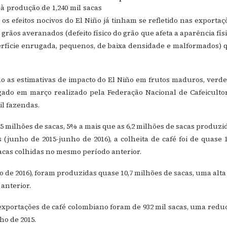
à produção de 1,240 mil sacas
os efeitos nocivos do El Niño já tinham se refletido nas exportaç
grãos averanados (defeito físico do grão que afeta a aparência físi
perfície enrugada, pequenos, de baixa densidade e malformados) 
o as estimativas de impacto do El Niño em frutos maduros, verde
ado em março realizado pela Federação Nacional de Cafeiculto
il fazendas.
5 milhões de sacas, 5% a mais que as 6,2 milhões de sacas produzi
 (junho de 2015-junho de 2016), a colheita de café foi de quase 1
sacas colhidas no mesmo período anterior.
o de 2016), foram produzidas quase 10,7 milhões de sacas, uma alta
anterior.
portações de café colombiano foram de 932 mil sacas, uma redu
ho de 2015.