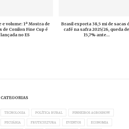
 e volume: 1ª Mostra de
Brasil exporta 38,5 mi de sacas 
 de Conilon Fine Cup é
café na safra 2025/26, queda d
lançada no ES
15,7% ante...
CATEGORIAS
TECNOLOGIA
POLÍTICA RURAL
PINHEIROS AGROSHOW
PECUÁRIA
FRUTICULTURA
EVENTOS
ECONOMIA