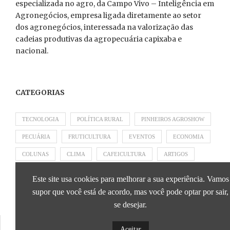
especializada no agro, da Campo Vivo – Inteligência em
Agronegócios, empresa ligada diretamente ao setor
dos agronegócios, interessada na valorização das
cadeias produtivas da agropecuária capixaba e
nacional.
CATEGORIAS
TECNOLOGIA
POLÍTICA RURAL
PINHEIROS AGROSHOW
PECUÁRIA
FRUTICULTURA
EVENTOS
ECONOMIA
COLUNAS
CLIMA
CAFEICULTURA
ARTIGOS
APRESENTADO POR SICOOB
APRESENTADO POR SEBRAE
Este site usa cookies para melhorar a sua experiência. Vamos
APRESENTADO POR BRAPEX
supor que você está de acordo, mas você pode optar por sair,
se desejar.
Aceitar