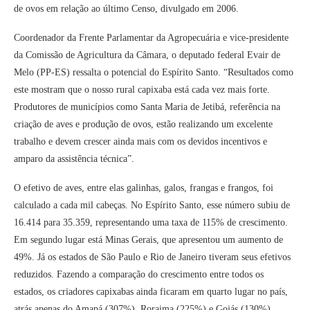
de ovos em relação ao último Censo, divulgado em 2006.
Coordenador da Frente Parlamentar da Agropecuária e vice-presidente
da Comissão de Agricultura da Câmara, o deputado federal Evair de
Melo (PP-ES) ressalta o potencial do Espírito Santo. “Resultados como
este mostram que o nosso rural capixaba está cada vez mais forte.
Produtores de municípios como Santa Maria de Jetibá, referência na
criação de aves e produção de ovos, estão realizando um excelente
trabalho e devem crescer ainda mais com os devidos incentivos e
amparo da assistência técnica”.
O efetivo de aves, entre elas galinhas, galos, frangas e frangos, foi
calculado a cada mil cabeças. No Espírito Santo, esse número subiu de
16.414 para 35.359, representando uma taxa de 115% de crescimento.
Em segundo lugar está Minas Gerais, que apresentou um aumento de
49%. Já os estados de São Paulo e Rio de Janeiro tiveram seus efetivos
reduzidos. Fazendo a comparação do crescimento entre todos os
estados, os criadores capixabas ainda ficaram em quarto lugar no país,
atrás apenas do Amapá (307%), Roraima (225%) e Goiás (130%).