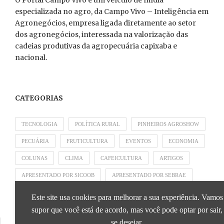
especializada no agro, da Campo Vivo – Inteligência em
Agronegócios, empresa ligada diretamente ao setor
dos agronegócios, interessada na valorização das
cadeias produtivas da agropecuária capixaba e
nacional.
CATEGORIAS
TECNOLOGIA
POLÍTICA RURAL
PINHEIROS AGROSHOW
PECUÁRIA
FRUTICULTURA
EVENTOS
ECONOMIA
COLUNAS
CLIMA
CAFEICULTURA
ARTIGOS
APRESENTADO POR SICOOB
APRESENTADO POR SEBRAE
APRESENTADO POR BRAPEX
Este site usa cookies para melhorar a sua experiência. Vamos
supor que você está de acordo, mas você pode optar por sair,
se desejar.