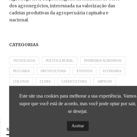
dos agronegócios, interessada na valorização das
cadeias produtivas da agropecuária capixaba e
nacional.
CATEGORIAS
TECNOLOGIA
POLÍTICA RURAL
PINHEIROS AGROSHOW
PECUÁRIA
FRUTICULTURA
EVENTOS
ECONOMIA
COLUNAS
CLIMA
CAFEICULTURA
ARTIGOS
APRESENTADO POR SICOOB
APRESENTADO POR SEBRAE
Este site usa cookies para melhorar a sua experiência. Vamos
APRESENTADO POR BRAPEX
supor que você está de acordo, mas você pode optar por sair,
se desejar.
Aceitar
SIGA NOSSAS REDES SOCIAIS