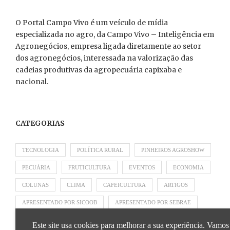
O Portal Campo Vivo é um veículo de mídia
especializada no agro, da Campo Vivo – Inteligência em
Agronegócios, empresa ligada diretamente ao setor
dos agronegócios, interessada na valorização das
cadeias produtivas da agropecuária capixaba e
nacional.
CATEGORIAS
TECNOLOGIA
POLÍTICA RURAL
PINHEIROS AGROSHOW
PECUÁRIA
FRUTICULTURA
EVENTOS
ECONOMIA
COLUNAS
CLIMA
CAFEICULTURA
ARTIGOS
APRESENTADO POR SICOOB
APRESENTADO POR SEBRAE
APRESENTADO POR BRAPEX
Este site usa cookies para melhorar a sua experiência. Vamos