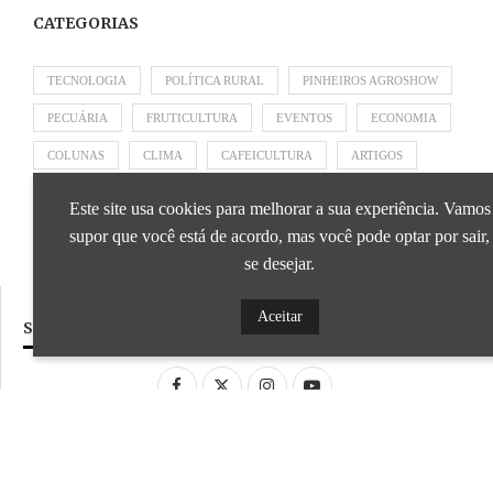
CATEGORIAS
TECNOLOGIA
POLÍTICA RURAL
PINHEIROS AGROSHOW
PECUÁRIA
FRUTICULTURA
EVENTOS
ECONOMIA
COLUNAS
CLIMA
CAFEICULTURA
ARTIGOS
APRESENTADO POR SICOOB
APRESENTADO POR SEBRAE
Este site usa cookies para melhorar a sua experiência. Vamos
APRESENTADO POR BRAPEX
supor que você está de acordo, mas você pode optar por sair,
se desejar.
Aceitar
SIGA NOSSAS REDES SOCIAIS
Desenvolvido por
ideale.dev