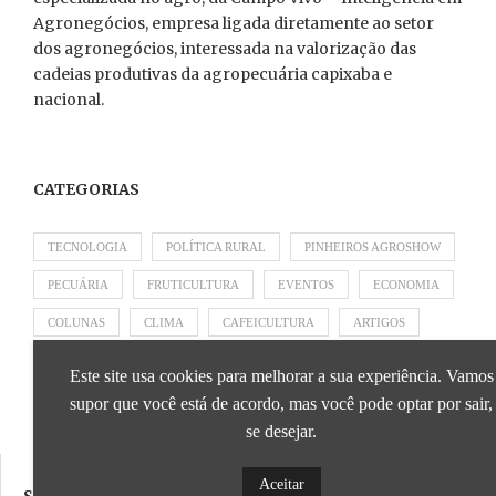
Agronegócios, empresa ligada diretamente ao setor
dos agronegócios, interessada na valorização das
cadeias produtivas da agropecuária capixaba e
nacional.
CATEGORIAS
TECNOLOGIA
POLÍTICA RURAL
PINHEIROS AGROSHOW
PECUÁRIA
FRUTICULTURA
EVENTOS
ECONOMIA
COLUNAS
CLIMA
CAFEICULTURA
ARTIGOS
APRESENTADO POR SICOOB
APRESENTADO POR SEBRAE
Este site usa cookies para melhorar a sua experiência. Vamos
APRESENTADO POR BRAPEX
supor que você está de acordo, mas você pode optar por sair,
se desejar.
Aceitar