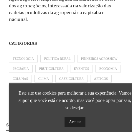
dos agronegócios, interessada na valorização das
cadeias produtivas da agropecuária capixaba e
nacional.
CATEGORIAS
TECNOLOGIA
POLÍTICA RURAL
PINHEIROS AGROSHOW
PECUÁRIA
FRUTICULTURA
EVENTOS
ECONOMIA
COLUNAS
CLIMA
CAFEICULTURA
ARTIGOS
APRESENTADO POR SICOOB
APRESENTADO POR SEBRAE
Este site usa cookies para melhorar a sua experiência. Vamos
APRESENTADO POR BRAPEX
supor que você está de acordo, mas você pode optar por sair,
se desejar.
Aceitar
SIGA NOSSAS REDES SOCIAIS