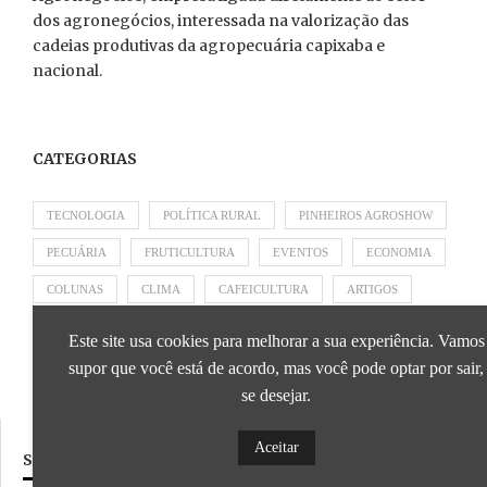
dos agronegócios, interessada na valorização das
cadeias produtivas da agropecuária capixaba e
nacional.
CATEGORIAS
TECNOLOGIA
POLÍTICA RURAL
PINHEIROS AGROSHOW
PECUÁRIA
FRUTICULTURA
EVENTOS
ECONOMIA
COLUNAS
CLIMA
CAFEICULTURA
ARTIGOS
APRESENTADO POR SICOOB
APRESENTADO POR SEBRAE
Este site usa cookies para melhorar a sua experiência. Vamos
APRESENTADO POR BRAPEX
supor que você está de acordo, mas você pode optar por sair,
se desejar.
Aceitar
SIGA NOSSAS REDES SOCIAIS