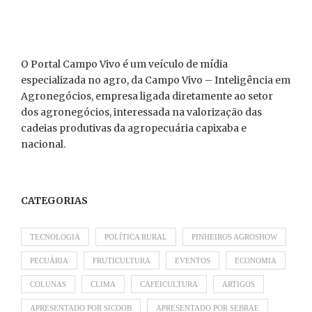
O Portal Campo Vivo é um veículo de mídia
especializada no agro, da Campo Vivo – Inteligência em
Agronegócios, empresa ligada diretamente ao setor
dos agronegócios, interessada na valorização das
cadeias produtivas da agropecuária capixaba e
nacional.
CATEGORIAS
TECNOLOGIA
POLÍTICA RURAL
PINHEIROS AGROSHOW
PECUÁRIA
FRUTICULTURA
EVENTOS
ECONOMIA
COLUNAS
CLIMA
CAFEICULTURA
ARTIGOS
APRESENTADO POR SICOOB
APRESENTADO POR SEBRAE