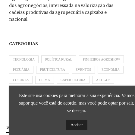
dos agronegócios, interessada na valorização das
cadeias produtivas da agropecuária capixaba e
nacional.
CATEGORIAS
TECNOLOGIA
POLÍTICA RURAL
PINHEIROS AGROSHOW
PECUÁRIA
FRUTICULTURA
EVENTOS
ECONOMIA
COLUNAS
CLIMA
CAFEICULTURA
ARTIGOS
APRESENTADO POR SICOOB
APRESENTADO POR SEBRAE
Este site usa cookies para melhorar a sua experiência. Vamos
APRESENTADO POR BRAPEX
supor que você está de acordo, mas você pode optar por sair,
se desejar.
Aceitar
SIGA NOSSAS REDES SOCIAIS