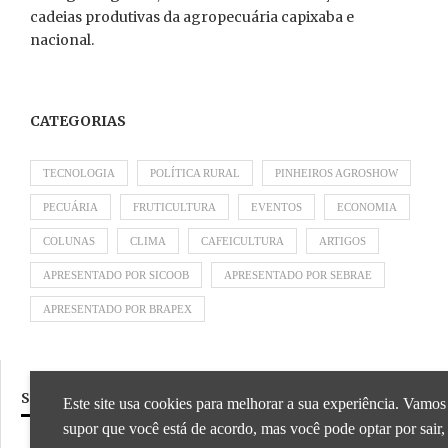
cadeias produtivas da agropecuária capixaba e
nacional.
CATEGORIAS
TECNOLOGIA
POLÍTICA RURAL
PINHEIROS AGROSHOW
PECUÁRIA
FRUTICULTURA
EVENTOS
ECONOMIA
COLUNAS
CLIMA
CAFEICULTURA
ARTIGOS
APRESENTADO POR SICOOB
APRESENTADO POR SEBRAE
APRESENTADO POR BRAPEX
SIGA NOSSAS REDES SOCIAIS
Este site usa cookies para melhorar a sua experiência. Vamos
supor que você está de acordo, mas você pode optar por sair,