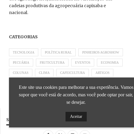
cadeias produtivas da agropecuária capixaba e
nacional.
CATEGORIAS
TECNOLOGIA
POLÍTICA RURAL
PINHEIROS AGROSHOW
PECUÁRIA
FRUTICULTURA
EVENTOS
ECONOMIA
COLUNAS
CLIMA
CAFEICULTURA
ARTIGOS
APRESENTADO POR SICOOB
APRESENTADO POR SEBRAE
Este site usa cookies para melhorar a sua experiência. Vamos
APRESENTADO POR BRAPEX
supor que você está de acordo, mas você pode optar por sair,
se desejar.
Aceitar
SIGA NOSSAS REDES SOCIAIS