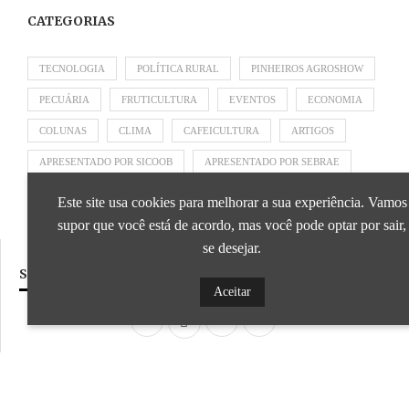
CATEGORIAS
TECNOLOGIA
POLÍTICA RURAL
PINHEIROS AGROSHOW
PECUÁRIA
FRUTICULTURA
EVENTOS
ECONOMIA
COLUNAS
CLIMA
CAFEICULTURA
ARTIGOS
APRESENTADO POR SICOOB
APRESENTADO POR SEBRAE
APRESENTADO POR BRAPEX
Este site usa cookies para melhorar a sua experiência. Vamos
supor que você está de acordo, mas você pode optar por sair,
se desejar.
SIGA NOSSAS REDES SOCIAIS
Aceitar
Desenvolvido por
ideale.dev