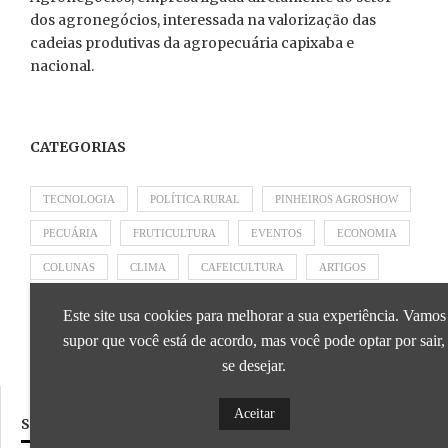
dos agronegócios, interessada na valorização das
cadeias produtivas da agropecuária capixaba e
nacional.
CATEGORIAS
TECNOLOGIA
POLÍTICA RURAL
PINHEIROS AGROSHOW
PECUÁRIA
FRUTICULTURA
EVENTOS
ECONOMIA
COLUNAS
CLIMA
CAFEICULTURA
ARTIGOS
APRESENTADO POR SICOOB
APRESENTADO POR SEBRAE
Este site usa cookies para melhorar a sua experiência. Vamos
APRESENTADO POR BRAPEX
supor que você está de acordo, mas você pode optar por sair,
se desejar.
Aceitar
SIGA NOSSAS REDES SOCIAIS