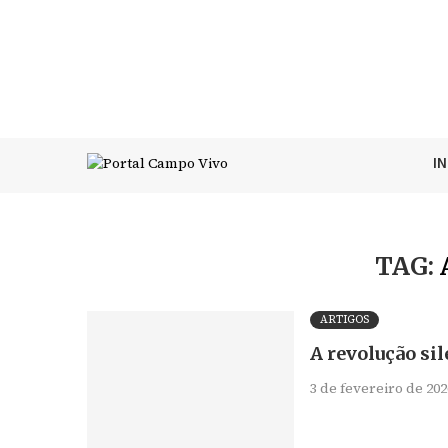
I
TAG:
ARTIGOS
A revolução sil
3 de fevereiro de 202