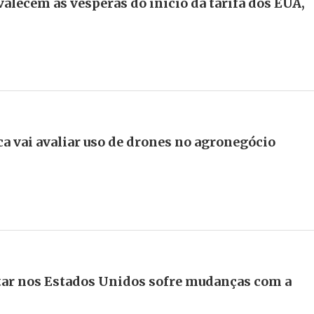
valecem às vésperas do início da tarifa dos EUA,
ca vai avaliar uso de drones no agronegócio
tar nos Estados Unidos sofre mudanças com a