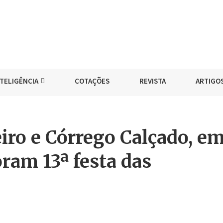
NTELIGÊNCIA
COTAÇÕES
REVISTA
ARTIGO
ro e Córrego Calçado, e
am 13ª festa das