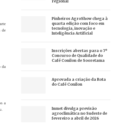
regional
Pinheiros AgroShow chega à
quarta edição com foco em
arte
tecnologia, inovação e
s de
Inteligência Artificial
Inscrições abertas para o 7º
Concurso de Qualidade do
Café Conilon de Sooretama
o da
Aprovada a criação da Rota
do Café Conilon
os a
Inmet divulga previsão
u.
agroclimática no Sudeste de
fevereiro a abril de 2026